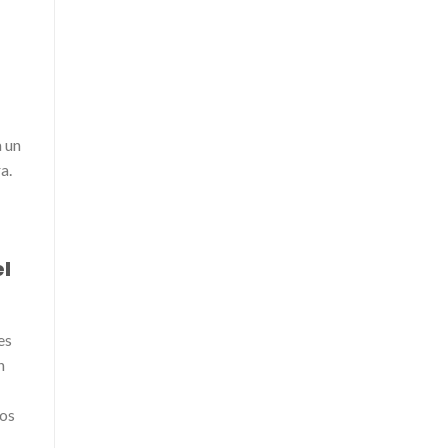
a un
a.
el
es
n
dos