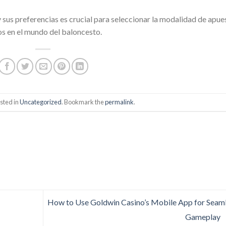
 y sus preferencias es crucial para seleccionar la modalidad de apue
s en el mundo del baloncesto.
sted in
Uncategorized
. Bookmark the
permalink
.
How to Use Goldwin Casino’s Mobile App for Seam
Gameplay