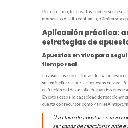
Por otro lado, los novatos pueden sentirse a
momentos de alta confianza, o limitarse a a
Aplicación práctica: an
estrategias de apuest
Apuestas en vivo para segui
tiempo real
Los usuarios que disfrutan del baloncesto en
suelen inclinarse por las apuestas en vivo. P
en función del desarrollo del partido puede 
En estos casos, la capacidad de reaccionar 
cuenta con recursos como <a href=”https://m
“La clave de apostar en vivo co
ser capaz de reaccionar ante e