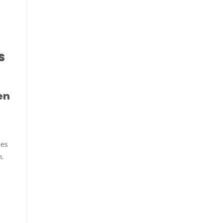
s
en
nes
n.