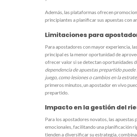
Además, las plataformas ofrecen promociones
principiantes a planificar sus apuestas con 
Limitaciones para apostado
Para apostadores con mayor experiencia, las
principal es la menor oportunidad de aprove
ofrecer valor si se detectan oportunidades d
dependencia de apuestas prepartido puede re
juego, como lesiones o cambios en la estrate
primeros minutos, un apostador en vivo puede
prepartido.
Impacto en la gestión del ri
Para los apostadores novatos, las apuestas 
emocionales, facilitando una planificación r
tienden a diversificar su estrategia, combi