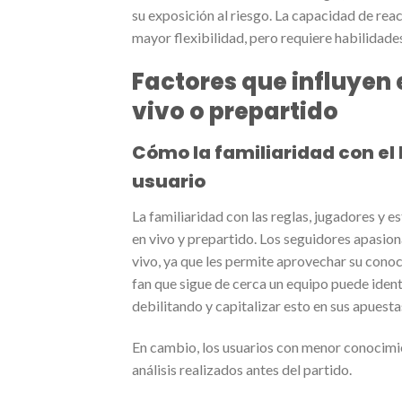
su exposición al riesgo. La capacidad de rea
mayor flexibilidad, pero requiere habilidad
Factores que influyen 
vivo o prepartido
Cómo la familiaridad con el
usuario
La familiaridad con las reglas, jugadores y e
en vivo y prepartido. Los seguidores apasion
vivo, ya que les permite aprovechar su conoc
fan que sigue de cerca un equipo puede iden
debilitando y capitalizar esto en sus apuesta
En cambio, los usuarios con menor conocimien
análisis realizados antes del partido.