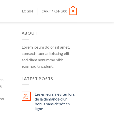
LOGIN
CART /
KSH
0.00
0
ABOUT
Lorem ipsum dolor sit amet,
consectetuer adipiscing elit,
sed diam nonummy nibh
euismod tincidunt.
LATEST POSTS
 en
su
Les erreurs à éviter lors
15
ómo
Dec
de la demande d’un
bonus sans dépôt en
ligne