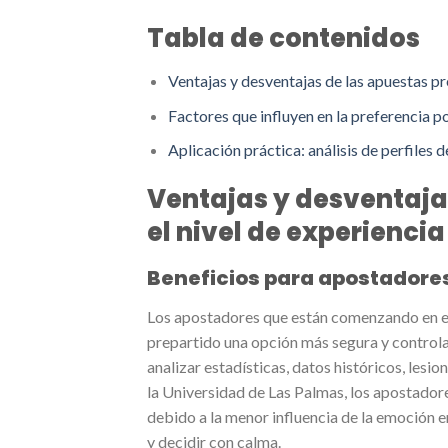
Tabla de contenidos
Ventajas y desventajas de las apuestas pr
Factores que influyen en la preferencia p
Aplicación práctica: análisis de perfiles 
Ventajas y desventaja
el nivel de experiencia
Beneficios para apostadore
Los apostadores que están comenzando en el
prepartido una opción más segura y controla
analizar estadísticas, datos históricos, lesio
la Universidad de Las Palmas, los apostador
debido a la menor influencia de la emoción e
y decidir con calma.