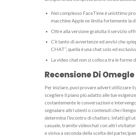
Nel complesso FaceTime è un’ottimo prodot
macchine Apple ne limita fortemente la di
Oltre alla versione gratuita il servizio o
C’è tanto di avvertenze ed avvisi che spi
CHAT”, quella è una chat solo ed esclusiv
La video chat non si colloca tra le forme 
Recensione Di Omegle
Per iniziare, puoi provare advert utilizzare i
scegliere il piano più adatto alle tue esige
costantemente le conversazioni e intervengo
segnalare altri utenti o contenuti che ritengo
determina l’incontro di chatters. Infatti gli
casuale, tramite videochat con altri visitatori
e visiva a seconda della scelta del partecipan