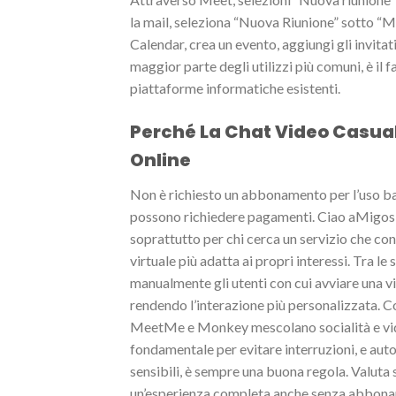
la mail, seleziona “Nuova Riunione” sotto “Me
Calendar, crea un evento, aggiungi gli invitati
maggior parte degli utilizzi più comuni, è il 
piattaforme informatiche esistenti.
Perché La Chat Video Casual
Online
Non è richiesto un abbonamento per l’uso ba
possono richiedere pagamenti. Ciao aMigos è 
soprattutto per chi cerca un servizio che co
virtuale più adatta ai propri interessi. Tra le 
manualmente gli utenti con cui avviare una 
rendendo l’interazione più personalizzata. C
MeetMe e Monkey mescolano socialità e vid
fondamentale per evitare interruzioni, e aut
sensibili, è sempre una buona regola. Valuta 
un’esperienza completa anche senza abbona