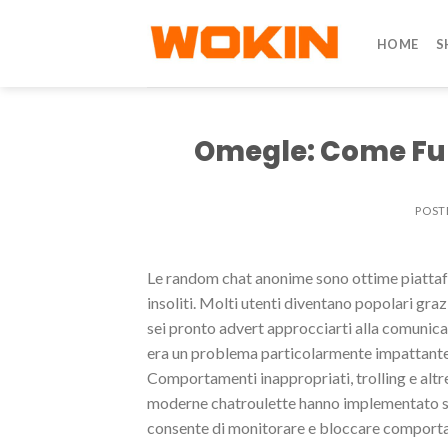
Skip
to
HOME
S
content
Omegle: Come Fu
POST
Le random chat anonime sono ottime piattafo
insoliti. Molti utenti diventano popolari grazi
sei pronto advert approcciarti alla comunicaz
era un problema particolarmente impattante 
Comportamenti inappropriati, trolling e altre
moderne chatroulette hanno implementato sist
consente di monitorare e bloccare comporta