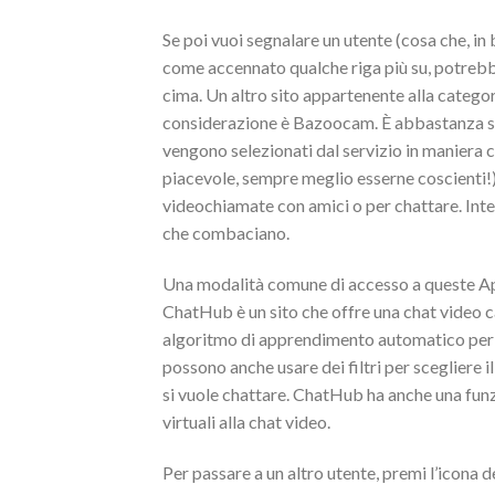
Se poi vuoi segnalare un utente (cosa che, in 
come accennato qualche riga più su, potrebbe 
cima. Un altro sito appartenente alla categor
considerazione è Bazoocam. È abbastanza sem
vengono selezionati dal servizio in maniera
piacevole, sempre meglio esserne coscienti!
videochiamate con amici o per chattare. Integr
che combaciano.
Una modalità comune di accesso a queste App 
ChatHub è un sito che offre una chat video cas
algoritmo di apprendimento automatico per abb
possono anche usare dei filtri per scegliere il 
si vuole chattare. ChatHub ha anche una fun
virtuali alla chat video.
Per passare a un altro utente, premi l’icona d