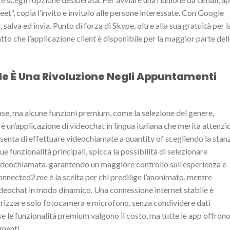
et“, copia l’invito e invitalo alle persone interessate. Con Google
, salva ed invia. Punto di forza di Skype, oltre alla sua gratuità per l
fatto che l’applicazione client è disponibile per la maggior parte del
e È Una Rivoluzione Negli Appuntamenti
se, ma alcune funzioni premium, come la selezione del genere,
un’applicazione di videochat in lingua italiana che merita attenzi
nsenta di effettuare videochiamate a quantity of scegliendo la stan
sue funzionalità principali, spicca la possibilità di selezionare
videochiamata, garantendo un maggiore controllo sull’esperienza e
onnected2.me è la scelta per chi predilige l’anonimato, mentre
eochat in modo dinamico. Una connessione internet stabile è
orizzare solo fotocamera e microfono, senza condividere dati
se le funzionalità premium valgono il costo, ma tutte le app offron
menti.