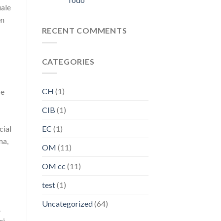
uale
en
RECENT COMMENTS
CATEGORIES
CH
(1)
 e
CIB
(1)
cial
EC
(1)
ma,
OM
(11)
OM cc
(11)
test
(1)
Uncategorized
(64)
.
ri