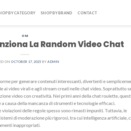
HOP BY CATEGORY
SHOP BY BRAND
CONTACT
OM
nziona La Random Video Chat
ED ON
OCTOBER 17, 2025
BY
ADMIN
rme per generare contenuti interessanti, divertenti e sempliceme
e ai video virali e agli stream creati nelle chat video. Soprattutto s
ione video con creatività. Nei primi anni della chat roulette, ques
a causa della mancanza di strumenti e tecnologie efficaci.
 violazioni delle regole spesso sono rimasti impuniti. Tuttavia, le
emi di moderazione più rigorosi, tra cui intelligenza artificiale, 
menti inappropriati.