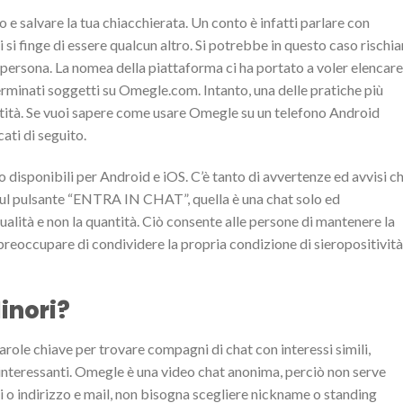
ro e salvare la tua chiacchierata. Un conto è infatti parlare con
i si finge di essere qualcun altro. Si potrebbe in questo caso rischia
di persona. La nomea della piattaforma ci ha portato a voler elencare
rminati soggetti su Omegle.com. Intanto, una delle pratiche più
entità. Se vuoi sapere come usare Omegle su un telefono Android
ati di seguito.
o disponibili per Android e iOS. C’è tanto di avvertenze ed avvisi c
 sul pulsante “ENTRA IN CHAT”, quella è una chat solo ed
alità e non la quantità. Ciò consente alle persone di mantenere la
preoccupare di condividere la propria condizione di sieropositività
Minori?
 parole chiave per trovare compagni di chat con interessi simili,
interessanti. Omegle è una video chat anonima, perciò non serve
li o indirizzo e mail, non bisogna scegliere nickname o standing