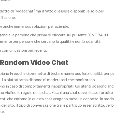
to di “videochat” ma il fatto di essere disponibile solo per
ffusione.
ffre anche numerous soluzioni per aziende.
egano alle persone che prima di cliccare sul pulsante “ENTRA IN
amente per persone che cercano la qualità e non la quantità.
di comunicazioni più recenti.
 Random Video Chat
l piano Free, che ti permette di testare numerous funzionalità, per p
nze. La piattaforma dispone di moderatori che monitorano
no in caso di comportamenti inappropriati. Gli utenti possono an
no violino le regole della chat. Essa è una chat dove il caso fortuito
 utenti che entrano in questa chat vengono messi in contatto, in modo
 del sito. Il tipo di conversazione tra le parti può esser scritta, ver
te.