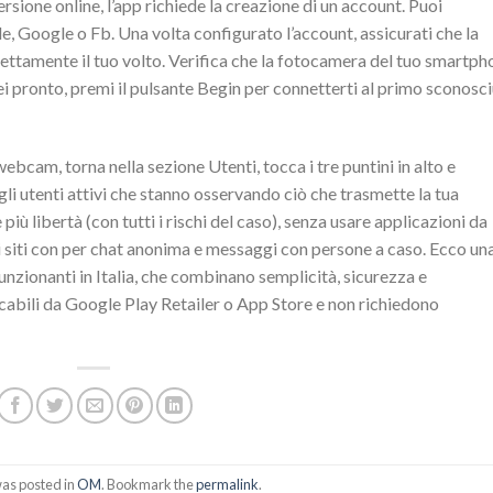
rsione online, l’app richiede la creazione di un account. Puoi
le, Google o Fb. Una volta configurato l’account, assicurati che la
ettamente il tuo volto. Verifica che la fotocamera del tuo smartph
i pronto, premi il pulsante Begin per connetterti al primo sconosc
webcam, torna nella sezione Utenti, tocca i tre puntini in alto e
li utenti attivi che stanno osservando ciò che trasmette la tua
iù libertà (con tutti i rischi del caso), senza usare applicazioni da
o i siti con per chat anonima e messaggi con persone a caso. Ecco un
funzionanti in Italia, che combinano semplicità, sicurezza e
cabili da Google Play Retailer o App Store e non richiedono
was posted in
OM
. Bookmark the
permalink
.