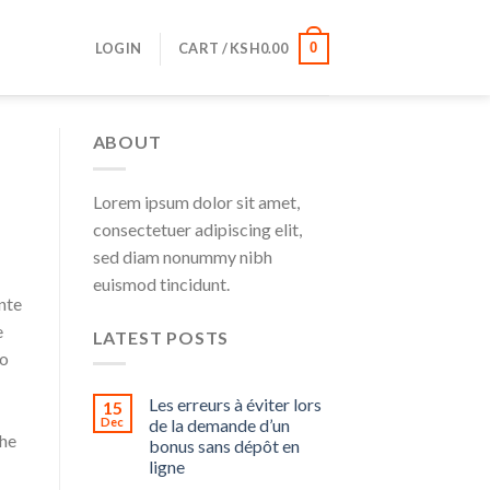
LOGIN
CART /
KSH
0.00
0
ABOUT
Lorem ipsum dolor sit amet,
consectetuer adipiscing elit,
sed diam nonummy nibh
euismod tincidunt.
nte
e
LATEST POSTS
to
Les erreurs à éviter lors
15
Dec
de la demande d’un
che
bonus sans dépôt en
ligne