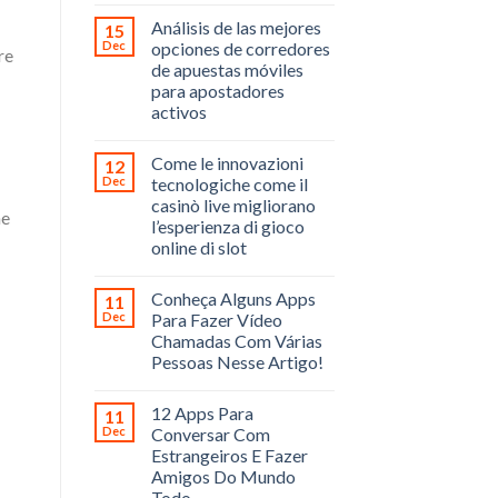
Análisis de las mejores
15
Dec
opciones de corredores
re
de apuestas móviles
para apostadores
activos
Come le innovazioni
12
Dec
tecnologiche come il
casinò live migliorano
he
l’esperienza di gioco
online di slot
Conheça Alguns Apps
11
Dec
Para Fazer Vídeo
Chamadas Com Várias
Pessoas Nesse Artigo!
12 Apps Para
11
Dec
Conversar Com
Estrangeiros E Fazer
Amigos Do Mundo
Todo