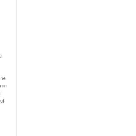
si
one.
a un
i
cui