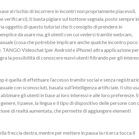
base al rischio di incorrere in incontri non propriamente piacevoli,
verificarsi), ti basta pigiare sul bottone segnala, posto sempre in
ia oggetto di questo tutorial che ti consiglio di prendere in
plice da usare ma, gli utenti con cui vedersi tramite webcam,
 casuale (cosa che potrebbe implicare anche qualche incontro poco
). TANGO Videochat (per Android e iPhone) altra applicazione per
a la possibilità di conoscere nuovi utenti filtrando per gli interes
è quella di effettuare l’accesso tramite social e senza registrazi
uale con sconosciuti, basata sull’intelligenza artificiale. Il sito us
inare gli utenti in base ai loro interessi e alle loro preferenze. S
genere, il paese, la lingua e il tipo di dispositivo delle persone con 
zione di realtà aumentata, che permette di aggiungere elementi
ella freccia destra, mentre per mettere in pausa la ricerca tocca il