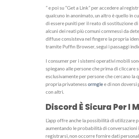
” e poi su “Get a Link” per accedere al regist
qualcuno in anonimato, un altro è quello in cu
di essere puniti per il reato di sostituzione 
alcuni dei reati più comuni commessi da dete
diffuse consisteva nel fingere la propria id
tramite Puffin Browser, segui i passaggi indic
I consumer per i sistemi operativi mobili son
spiegano alle persone che prima di cliccare
esclusivamente per persone che cercano la qu
propria privateness
ormgle
e di non doversi 
con altri.
Discord È Sicura Per I 
L’app offre anche la possibilità di utilizzare
aumentando le probabilità di conversazioni 
registrarsi, non occorre fornire dati persona