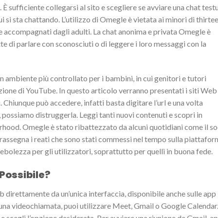
 È sufficiente collegarsi al sito e scegliere se avviare una chat test
si sta chattando. L’utilizzo di Omegle è vietata ai minori di thirte
re accompagnati dagli adulti. La chat anonima e privata Omegle è
te di parlare con sconosciuti o di leggere i loro messaggi con la
biente più controllato per i bambini, in cui genitori e tutori
zione di YouTube. In questo articolo verranno presentati i siti Web
 Chiunque può accedere, infatti basta digitare l’url e una volta
 possiamo distruggerla. Leggi tanti nuovi contenuti e scopri in
orhood. Omegle è stato ribattezzato da alcuni quotidiani come il so
 rassegna i reati che sono stati commessi nel tempo sulla piattafor
ebolezza per gli utilizzatori, soprattutto per quelli in buona fede.
Possibile?
Fb direttamente da un’unica interfaccia, disponibile anche sulle app
 una videochiamata, puoi utilizzare Meet, Gmail o Google Calendar
 scegli l’opzione desiderata. Per avviare una riunione da Gmail, ap