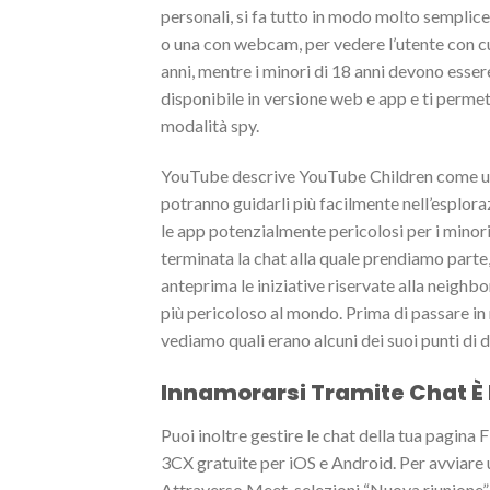
personali, si fa tutto in modo molto semplice.
o una con webcam, per vedere l’utente con cui 
anni, mentre i minori di 18 anni devono esse
disponibile in versione web e app e ti permet
modalità spy.
YouTube descrive YouTube Children come un am
potranno guidarli più facilmente nell’esplora
le app potenzialmente pericolosi per i minori.
terminata la chat alla quale prendiamo parte,
anteprima le iniziative riservate alla neighb
più pericoloso al mondo. Prima di passare in
vediamo quali erano alcuni dei suoi punti di d
Innamorarsi Tramite Chat È 
Puoi inoltre gestire le chat della tua pagina 
3CX gratuite per iOS e Android. Per avviare
Attraverso Meet, selezioni “Nuova riunione” e