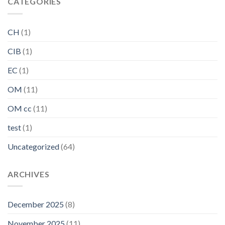
CATEGORIES
CH
(1)
CIB
(1)
EC
(1)
OM
(11)
OM cc
(11)
test
(1)
Uncategorized
(64)
ARCHIVES
December 2025
(8)
November 2025
(11)