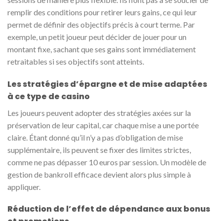
remplir des conditions pour retirer leurs gains, ce qui leur
permet de définir des objectifs précis à court terme. Par
exemple, un petit joueur peut décider de jouer pour un
montant fixe, sachant que ses gains sont immédiatement
retraitables si ses objectifs sont atteints.
Les stratégies d’épargne et de mise adaptées
à ce type de casino
Les joueurs peuvent adopter des stratégies axées sur la
préservation de leur capital, car chaque mise a une portée
claire. Étant donné qu’il n’y a pas d’obligation de mise
supplémentaire, ils peuvent se fixer des limites strictes,
comme ne pas dépasser 10 euros par session. Un modèle de
gestion de bankroll efficace devient alors plus simple à
appliquer.
Réduction de l’effet de dépendance aux bonus