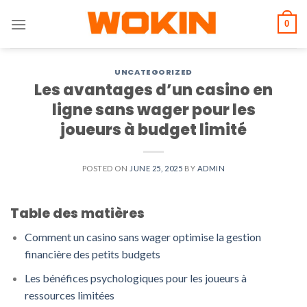
Skip
0
to
content
UNCATEGORIZED
Les avantages d’un casino en
ligne sans wager pour les
joueurs à budget limité
POSTED ON
JUNE 25, 2025
BY
ADMIN
Table des matières
Comment un casino sans wager optimise la gestion
financière des petits budgets
Les bénéfices psychologiques pour les joueurs à
ressources limitées