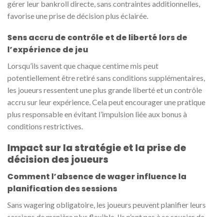
gérer leur bankroll directe, sans contraintes additionnelles,
favorise une prise de décision plus éclairée.
Sens accru de contrôle et de liberté lors de
l’expérience de jeu
Lorsqu’ils savent que chaque centime mis peut
potentiellement être retiré sans conditions supplémentaires,
les joueurs ressentent une plus grande liberté et un contrôle
accru sur leur expérience. Cela peut encourager une pratique
plus responsable en évitant l’impulsion liée aux bonus à
conditions restrictives.
Impact sur la stratégie et la prise de
décision des joueurs
Comment l’absence de wager influence la
planification des sessions
Sans wagering obligatoire, les joueurs peuvent planifier leurs
sessions de manière plus flexible. Ils n’ont pas à se soucier de