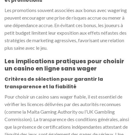
et promotions
Les promotions souvent associées aux bonus avec wagering
peuvent encourager une prise de risques accrue ou mener à
une dépendance accrue. En évitant ces bonus, les joueurs à
petit budget limitent leur exposition aux effets néfastes des
stratégies de marketing agressives, favorisant une relation
plus saine avec le jeu.
Les implications pratiques pour choisir
un casino en ligne sans wager
Critères de sélection pour garantir la
transparence et la fiabilité
Pour choisir un casino sans wager fiable, il est essentiel de
vérifier les licences délivrées par des autorités reconnues
(comme la Malta Gaming Authority ou l’UK Gambling
Commission). La transparence des conditions générales, ainsi
que la présence de certifications indépendantes attestant de
l’équité des jeux, sont également des gages de sérieux. Une