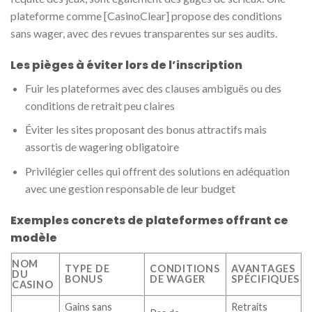
plateforme comme [CasinoClear] propose des conditions
sans wager, avec des revues transparentes sur ses audits.
Les pièges à éviter lors de l’inscription
Fuir les plateformes avec des clauses ambiguës ou des
conditions de retrait peu claires
Éviter les sites proposant des bonus attractifs mais
assortis de wagering obligatoire
Privilégier celles qui offrent des solutions en adéquation
avec une gestion responsable de leur budget
Exemples concrets de plateformes offrant ce
modèle
NOM
TYPE DE
CONDITIONS
AVANTAGES
DU
BONUS
DE WAGER
SPÉCIFIQUES
CASINO
Gains sans
Retraits