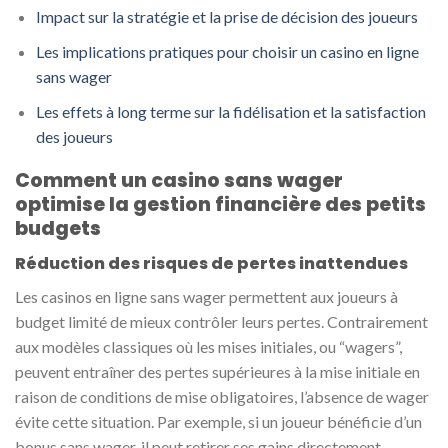
Impact sur la stratégie et la prise de décision des joueurs
Les implications pratiques pour choisir un casino en ligne
sans wager
Les effets à long terme sur la fidélisation et la satisfaction
des joueurs
Comment un casino sans wager
optimise la gestion financière des petits
budgets
Réduction des risques de pertes inattendues
Les casinos en ligne sans wager permettent aux joueurs à
budget limité de mieux contrôler leurs pertes. Contrairement
aux modèles classiques où les mises initiales, ou “wagers”,
peuvent entraîner des pertes supérieures à la mise initiale en
raison de conditions de mise obligatoires, l’absence de wager
évite cette situation. Par exemple, si un joueur bénéficie d’un
bonus sans wager, il peut retirer ses gains directement,