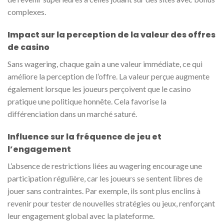
complexes.
Impact sur la perception de la valeur des offres
de casino
Sans wagering, chaque gain a une valeur immédiate, ce qui
améliore la perception de l’offre. La valeur perçue augmente
également lorsque les joueurs perçoivent que le casino
pratique une politique honnête. Cela favorise la
différenciation dans un marché saturé.
Influence sur la fréquence de jeu et
l’engagement
L’absence de restrictions liées au wagering encourage une
participation régulière, car les joueurs se sentent libres de
jouer sans contraintes. Par exemple, ils sont plus enclins à
revenir pour tester de nouvelles stratégies ou jeux, renforçant
leur engagement global avec la plateforme.