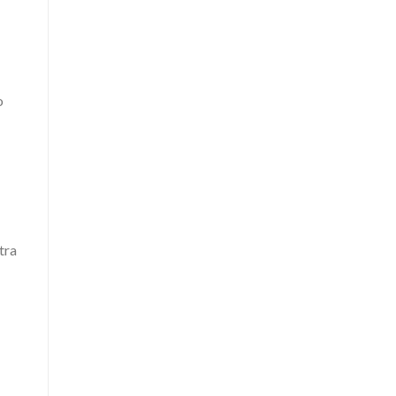
o
tra