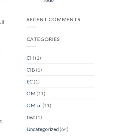
RECENT COMMENTS
il
CATEGORIES
,
CH
(1)
CIB
(1)
EC
(1)
OM
(11)
OM cc
(11)
test
(1)
ne
Uncategorized
(64)