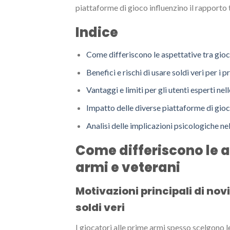
piattaforme di gioco influenzino il rapporto tr
Indice
Come differiscono le aspettative tra gioca
Benefici e rischi di usare soldi veri per i p
Vantaggi e limiti per gli utenti esperti nelle
Impatto delle diverse piattaforme di gioco
Analisi delle implicazioni psicologiche nel
Come differiscono le a
armi e veterani
Motivazioni principali di novi
soldi veri
I giocatori alle prime armi spesso scelgono le