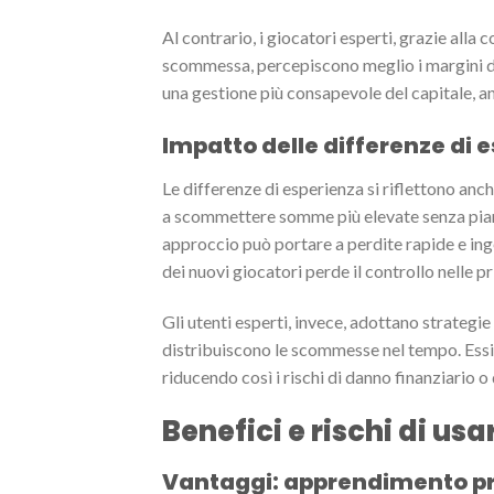
Al contrario, i giocatori esperti, grazie alla 
scommessa, percepiscono meglio i margini di v
una gestione più consapevole del capitale, 
Impatto delle differenze di 
Le differenze di esperienza si riflettono anch
a scommettere somme più elevate senza piani
approccio può portare a perdite rapide e ing
dei nuovi giocatori perde il controllo nelle p
Gli utenti esperti, invece, adottano strategie 
distribuiscono le scommesse nel tempo. Essi 
riducendo così i rischi di danno finanziario
Benefici e rischi di usar
Vantaggi: apprendimento pra