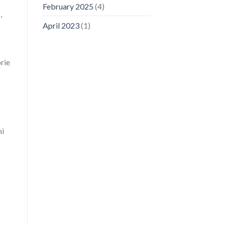
February 2025
(4)
,
April 2023
(1)
rie
mi