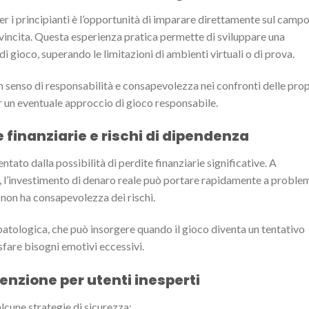
 per i principianti è l’opportunità di imparare direttamente sul campo
la vincita. Questa esperienza pratica permette di sviluppare una
 gioco, superando le limitazioni di ambienti virtuali o di prova.
n senso di responsabilità e consapevolezza nei confronti delle prop
r un eventuale approccio di gioco responsabile.
 finanziarie e rischi di dipendenza
ntato dalla possibilità di perdite finanziarie significative. A
le, l’investimento di denaro reale può portare rapidamente a proble
o non ha consapevolezza dei rischi.
patologica, che può insorgere quando il gioco diventa un tentativo
sfare bisogni emotivi eccessivi.
enzione per utenti inesperti
alcune strategie di sicurezza: