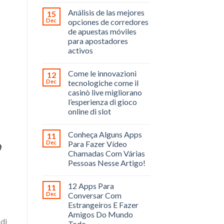
Análisis de las mejores
15
Dec
opciones de corredores
de apuestas móviles
para apostadores
activos
Come le innovazioni
12
Dec
tecnologiche come il
casinò live migliorano
l’esperienza di gioco
online di slot
Conheça Alguns Apps
11
e
Dec
Para Fazer Vídeo
Chamadas Com Várias
Pessoas Nesse Artigo!
12 Apps Para
11
Dec
Conversar Com
Estrangeiros E Fazer
Amigos Do Mundo
 di
Todo